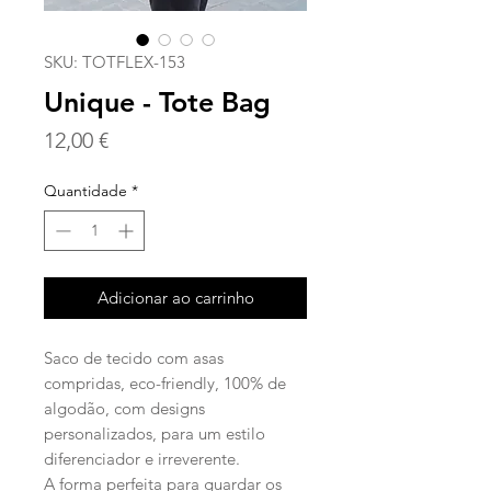
SKU: TOTFLEX-153
Unique - Tote Bag
Preço
12,00 €
Quantidade
*
Adicionar ao carrinho
Saco de tecido com asas
compridas, eco-friendly, 100% de
algodão, com designs
personalizados, para um estilo
diferenciador e irreverente.
A forma perfeita para guardar os