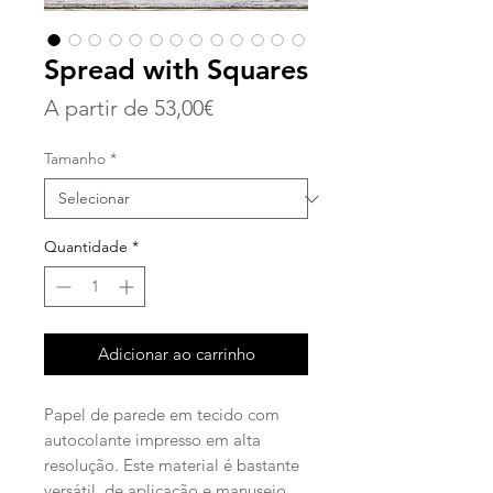
Spread with Squares
Preço
A partir de
53,00€
promocional
Tamanho
*
Quantidade
*
Adicionar ao carrinho
Papel de parede em tecido com
autocolante impresso em alta
resolução. Este material é bastante
versátil, de aplicação e manuseio