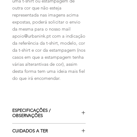
uma t-shirt ou estampagem de
outra cor que não esteja
representada nas imagens acima
expostas, poderá solicitar o envio
da mesma para o nosso mail
apoio@urbanink.pt com a indicação
da referência da t-shirt, modelo, cor
da t-shirt e cor da estampagem (nos
casos em que a estampagem tenha
várias alterantivas de cor), assim
desta forma tem uma ideia mais fiel
do que irá encomendar.
ESPECIFICAÇÕES /
OBSERVAÇÕES
As imagens mostradas são
CUIDADOS A TER
meramente ilustrativas podendo