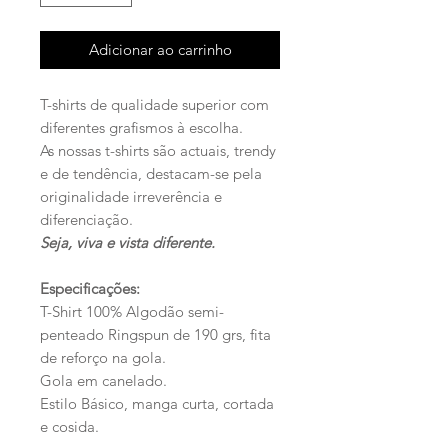
Adicionar ao carrinho
T-shirts de qualidade superior com
diferentes grafismos à escolha.
As nossas t-shirts são actuais, trendy
e de tendência, destacam-se pela
originalidade irreverência e
diferenciação.
Seja, viva e vista diferente.
Especificações:
T-Shirt 100% Algodão semi-
penteado Ringspun de 190 grs, fita
de reforço na gola.
Gola em canelado.
Estilo Básico, manga curta, cortada
e cosida.