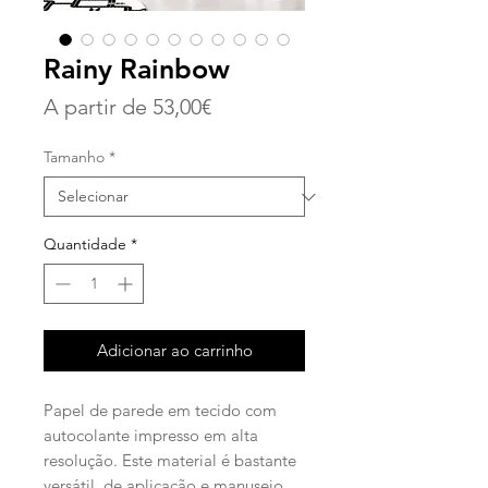
Rainy Rainbow
Preço
A partir de
53,00€
promocional
Tamanho
*
Quantidade
*
Adicionar ao carrinho
Papel de parede em tecido com
autocolante impresso em alta
resolução. Este material é bastante
versátil, de aplicação e manuseio