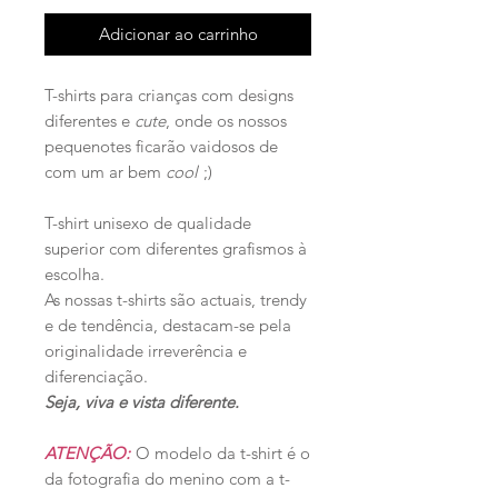
Adicionar ao carrinho
T-shirts para crianças com designs
diferentes e
cute
, onde os nossos
pequenotes ficarão vaidosos de
com um ar bem
cool
;)
T-shirt unisexo de qualidade
superior com diferentes grafismos à
escolha.
As nossas t-shirts são actuais, trendy
e de tendência, destacam-se pela
originalidade irreverência e
diferenciação.
Seja, viva e vista diferente.
ATENÇÃO:
O modelo da t-shirt é o
da fotografia do menino com a t-