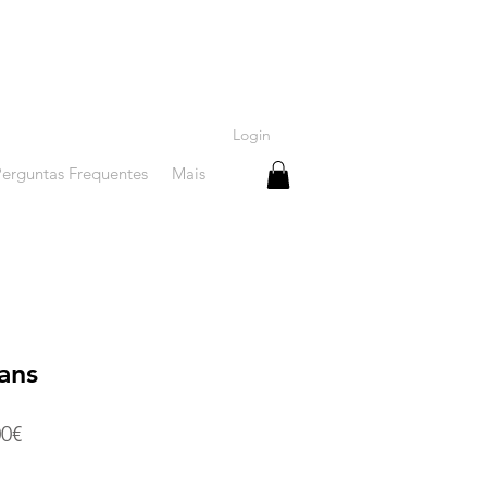
Login
Perguntas Frequentes
Mais
ans
Preço
00€
promocional