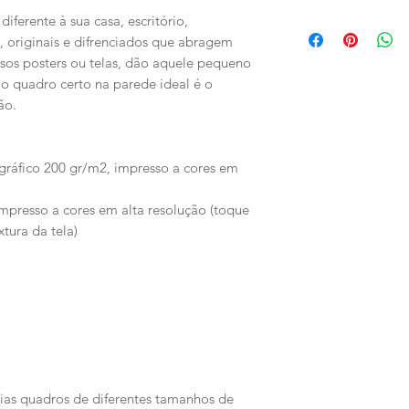
As imagens são me
resistente tubo de
As imagens mostra
ferente à sua casa, escritório,
respeito às esca
podendo as peças 
que se guie pela
s, originais e difrenciados que abragem
apresentado em t
informação do pro
sos posters ou telas, dão aquele pequeno
Poderá submeter 
métrica.
 o quadro certo na parede ideal é o
poderemos fazer a
Qualquer dúvida s
ão.
para o mail apoio
enviar mail para 
informações
gráfico 200 gr/m2, impresso a cores em
impresso a cores em alta resolução (toque
xtura da tela)
as quadros de diferentes tamanhos de