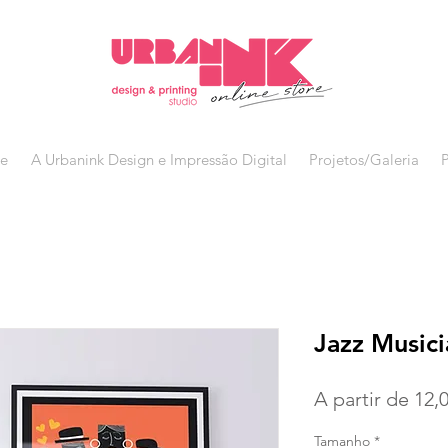
ne
A Urbanink Design e Impressão Digital
Projetos/Galeria
Jazz Musici
A partir de
12,
Tamanho
*