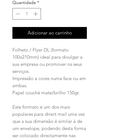
Quantidade
*
Adicionar ao carrinho
Folheto / Flyer DL (formato
100x210mm) ideal para divulgar a
sua empresa ou promover os seus
serviços.
Impressão a cores numa face ou em
ambas.
Papel couché mate/brilho 150gr.
Este formato é um dos mais
populares para direct mail uma vez
que a sua dimensão é similar à de
um envelope, podendo desta forma
ser colocado directamente nas