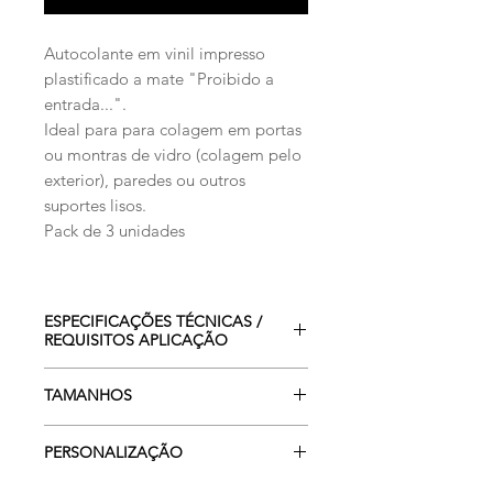
Autocolante em vinil impresso
plastificado a mate "Proibido a
entrada...".
Ideal para para colagem em portas
ou montras de vidro (colagem pelo
exterior), paredes ou outros
suportes lisos.
Pack de 3 unidades
ESPECIFICAÇÕES TÉCNICAS /
REQUISITOS APLICAÇÃO
Indicado para exterior e interior.
TAMANHOS
A superfície a aplicar terá de ser
plana/lisa e deverá estar
As medidas apresentadas estão
devidamente isenta de poeiras,
PERSONALIZAÇÃO
em milímetros e são sempre
gorduras e seca.
apresentadas da seguinte forma