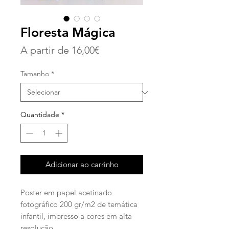
Floresta Mágica
Preço
A partir de
16,00€
promocional
Tamanho
*
Quantidade
*
Adicionar ao carrinho
Poster em papel acetinado
fotográfico 200 gr/m2 de temática
infantil, impresso a cores em alta
resolução.