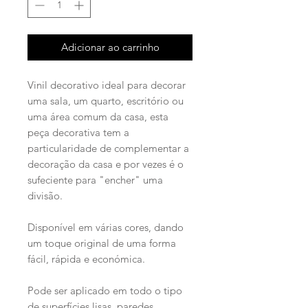
Adicionar ao carrinho
Vinil decorativo ideal para decorar
uma sala, um quarto, escritório ou
uma área comum da casa, esta
peça decorativa tem a
particularidade de complementar a
decoração da casa e por vezes é o
sufeciente para "encher" uma
divisão.
Disponível em várias cores, dando
um toque original de uma forma
fácil, rápida e económica.
Pode ser aplicado em todo o tipo
de superfícies lisas, paredes,